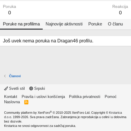
Poruka
Reakcija
0
0
Poruke na profilima
Najnovije aktivnosti
Poruke
O članu
Još uvek nema poruka na Dragan46 profilu.
Članovi
Svetli stil
Srpski
Kontakt
Pravila i uslovi korišćenja
Politika privatnosti
Pomoć
Naslovna
R
S
S
®
Community platform by XenForo
© 2010-2025 XenForo Ltd.
Copyright ©
Krstarica
d.o.o.
1999-2026. Sva prava zadržana. Zabranjena je reprodukcija u celini i u delovima
bez dozvole.
Krstarica ne snosi odgovornost za sadržaj poruka.