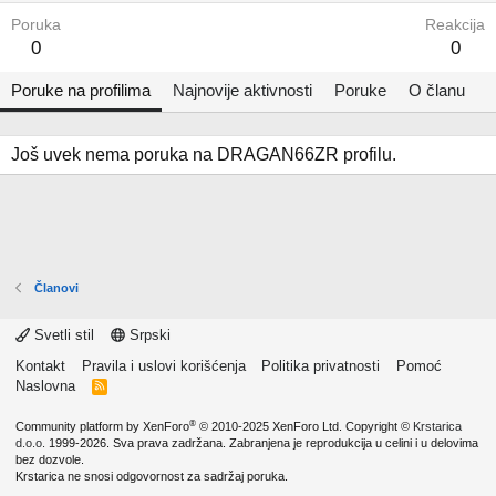
Poruka
Reakcija
0
0
Poruke na profilima
Najnovije aktivnosti
Poruke
O članu
Još uvek nema poruka na DRAGAN66ZR profilu.
Članovi
Svetli stil
Srpski
Kontakt
Pravila i uslovi korišćenja
Politika privatnosti
Pomoć
Naslovna
R
S
S
®
Community platform by XenForo
© 2010-2025 XenForo Ltd.
Copyright ©
Krstarica
d.o.o.
1999-2026. Sva prava zadržana. Zabranjena je reprodukcija u celini i u delovima
bez dozvole.
Krstarica ne snosi odgovornost za sadržaj poruka.