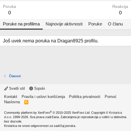
Poruka
Reakcija
0
0
Poruke na profilima
Najnovije aktivnosti
Poruke
O članu
Još uvek nema poruka na Dragan8925 profilu.
Članovi
Svetli stil
Srpski
Kontakt
Pravila i uslovi korišćenja
Politika privatnosti
Pomoć
Naslovna
R
S
S
®
Community platform by XenForo
© 2010-2025 XenForo Ltd.
Copyright ©
Krstarica
d.o.o.
1999-2026. Sva prava zadržana. Zabranjena je reprodukcija u celini i u delovima
bez dozvole.
Krstarica ne snosi odgovornost za sadržaj poruka.