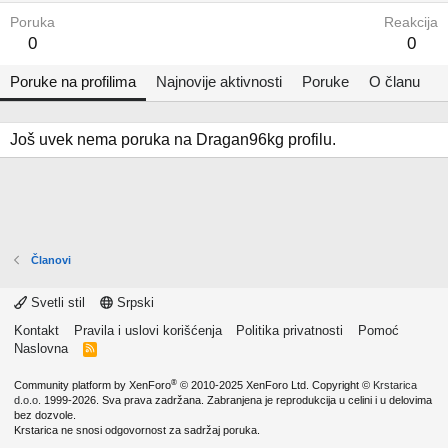
Poruka
Reakcija
0
0
Poruke na profilima
Najnovije aktivnosti
Poruke
O članu
Još uvek nema poruka na Dragan96kg profilu.
Članovi
Svetli stil
Srpski
Kontakt
Pravila i uslovi korišćenja
Politika privatnosti
Pomoć
Naslovna
R
S
S
®
Community platform by XenForo
© 2010-2025 XenForo Ltd.
Copyright ©
Krstarica
d.o.o.
1999-2026. Sva prava zadržana. Zabranjena je reprodukcija u celini i u delovima
bez dozvole.
Krstarica ne snosi odgovornost za sadržaj poruka.