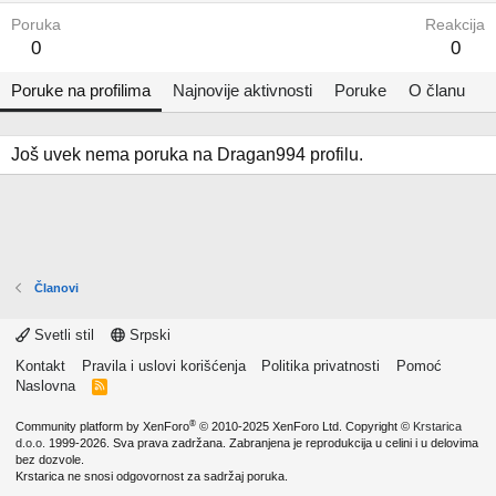
Poruka
Reakcija
0
0
Poruke na profilima
Najnovije aktivnosti
Poruke
O članu
Još uvek nema poruka na Dragan994 profilu.
Članovi
Svetli stil
Srpski
Kontakt
Pravila i uslovi korišćenja
Politika privatnosti
Pomoć
Naslovna
R
S
S
®
Community platform by XenForo
© 2010-2025 XenForo Ltd.
Copyright ©
Krstarica
d.o.o.
1999-2026. Sva prava zadržana. Zabranjena je reprodukcija u celini i u delovima
bez dozvole.
Krstarica ne snosi odgovornost za sadržaj poruka.