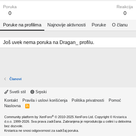
Poruka
Reakcija
0
0
Poruke na profilima
Najnovije aktivnosti
Poruke
O članu
Još uvek nema poruka na Dragan_ profilu.
Članovi
Svetli stil
Srpski
Kontakt
Pravila i uslovi korišćenja
Politika privatnosti
Pomoć
Naslovna
R
S
S
®
Community platform by XenForo
© 2010-2025 XenForo Ltd.
Copyright ©
Krstarica
d.o.o.
1999-2026. Sva prava zadržana. Zabranjena je reprodukcija u celini i u delovima
bez dozvole.
Krstarica ne snosi odgovornost za sadržaj poruka.