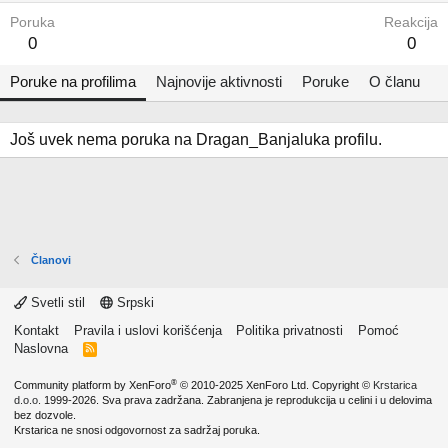
Poruka
Reakcija
0
0
Poruke na profilima
Najnovije aktivnosti
Poruke
O članu
Još uvek nema poruka na Dragan_Banjaluka profilu.
Članovi
Svetli stil
Srpski
Kontakt
Pravila i uslovi korišćenja
Politika privatnosti
Pomoć
Naslovna
R
S
S
®
Community platform by XenForo
© 2010-2025 XenForo Ltd.
Copyright ©
Krstarica
d.o.o.
1999-2026. Sva prava zadržana. Zabranjena je reprodukcija u celini i u delovima
bez dozvole.
Krstarica ne snosi odgovornost za sadržaj poruka.