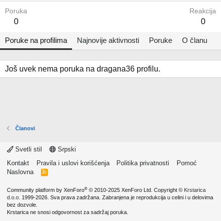
Poruka
Reakcija
0
0
Poruke na profilima
Najnovije aktivnosti
Poruke
O članu
Još uvek nema poruka na dragana36 profilu.
Članovi
Svetli stil
Srpski
Kontakt
Pravila i uslovi korišćenja
Politika privatnosti
Pomoć
Naslovna
R
S
S
®
Community platform by XenForo
© 2010-2025 XenForo Ltd.
Copyright ©
Krstarica
d.o.o.
1999-2026. Sva prava zadržana. Zabranjena je reprodukcija u celini i u delovima
bez dozvole.
Krstarica ne snosi odgovornost za sadržaj poruka.