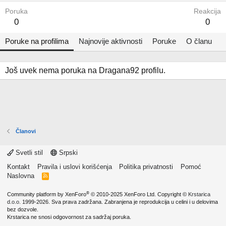
Poruka
Reakcija
0
0
Poruke na profilima
Najnovije aktivnosti
Poruke
O članu
Još uvek nema poruka na Dragana92 profilu.
Članovi
Svetli stil
Srpski
Kontakt
Pravila i uslovi korišćenja
Politika privatnosti
Pomoć
Naslovna
R
S
S
®
Community platform by XenForo
© 2010-2025 XenForo Ltd.
Copyright ©
Krstarica
d.o.o.
1999-2026. Sva prava zadržana. Zabranjena je reprodukcija u celini i u delovima
bez dozvole.
Krstarica ne snosi odgovornost za sadržaj poruka.