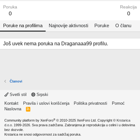
Poruka
Reakcija
0
0
Poruke na profilima
Najnovije aktivnosti
Poruke
O članu
Još uvek nema poruka na Draganaaa99 profilu.
Članovi
Svetli stil
Srpski
Kontakt
Pravila i uslovi korišćenja
Politika privatnosti
Pomoć
Naslovna
R
S
S
®
Community platform by XenForo
© 2010-2025 XenForo Ltd.
Copyright ©
Krstarica
d.o.o.
1999-2026. Sva prava zadržana. Zabranjena je reprodukcija u celini i u delovima
bez dozvole.
Krstarica ne snosi odgovornost za sadržaj poruka.