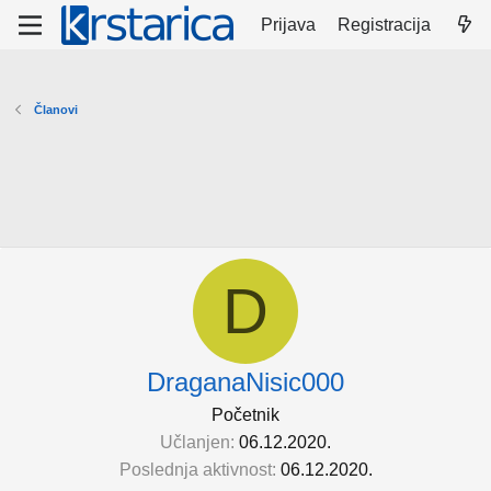
Prijava
Registracija
Članovi
D
DraganaNisic000
Početnik
Učlanjen
06.12.2020.
Poslednja aktivnost
06.12.2020.