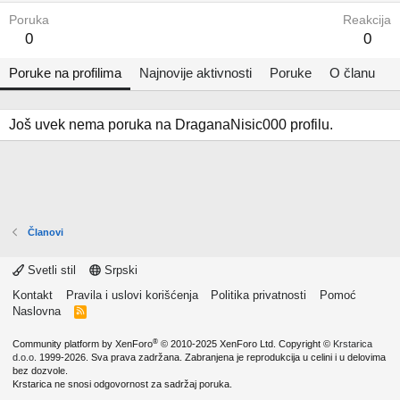
Poruka
Reakcija
0
0
Poruke na profilima
Najnovije aktivnosti
Poruke
O članu
Još uvek nema poruka na DraganaNisic000 profilu.
Članovi
Svetli stil
Srpski
Kontakt
Pravila i uslovi korišćenja
Politika privatnosti
Pomoć
Naslovna
R
S
S
®
Community platform by XenForo
© 2010-2025 XenForo Ltd.
Copyright ©
Krstarica
d.o.o.
1999-2026. Sva prava zadržana. Zabranjena je reprodukcija u celini i u delovima
bez dozvole.
Krstarica ne snosi odgovornost za sadržaj poruka.