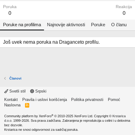
Poruka
Reakcija
0
0
Poruke na profilima
Najnovije aktivnosti
Poruke
O članu
Još uvek nema poruka na Draganceto profilu.
Članovi
Svetli stil
Srpski
Kontakt
Pravila i uslovi korišćenja
Politika privatnosti
Pomoć
Naslovna
R
S
S
®
Community platform by XenForo
© 2010-2025 XenForo Ltd.
Copyright ©
Krstarica
d.o.o.
1999-2026. Sva prava zadržana. Zabranjena je reprodukcija u celini i u delovima
bez dozvole.
Krstarica ne snosi odgovornost za sadržaj poruka.