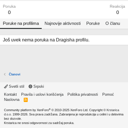
Poruka
Reakcija
0
0
Poruke na profilima
Najnovije aktivnosti
Poruke
O članu
Još uvek nema poruka na Dragisha profilu.
Članovi
Svetli stil
Srpski
Kontakt
Pravila i uslovi korišćenja
Politika privatnosti
Pomoć
Naslovna
R
S
S
®
Community platform by XenForo
© 2010-2025 XenForo Ltd.
Copyright ©
Krstarica
d.o.o.
1999-2026. Sva prava zadržana. Zabranjena je reprodukcija u celini i u delovima
bez dozvole.
Krstarica ne snosi odgovornost za sadržaj poruka.