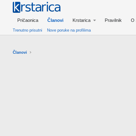
Pričaonica
Članovi
Krstarica
Pravilnik
O 
Trenutno prisutni
Nove poruke na profilima
Članovi