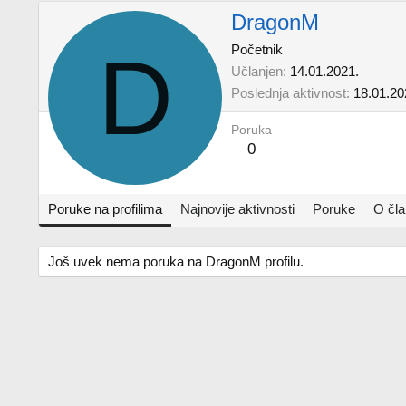
DragonM
D
Početnik
Učlanjen
14.01.2021.
Poslednja aktivnost
18.01.20
Poruka
0
Poruke na profilima
Najnovije aktivnosti
Poruke
O čl
Još uvek nema poruka na DragonM profilu.