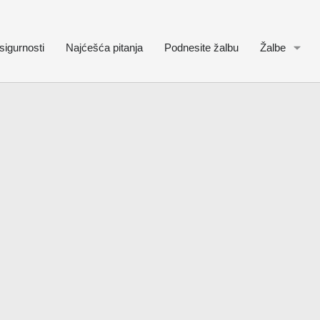
sigurnosti
Najćešća pitanja
Podnesite žalbu
Žalbe