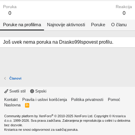
Poruka
Reakcija
0
0
Poruke na profilima
Najnovije aktivnosti
Poruke
O članu
Još uvek nema poruka na Drasko99Ispovest profilu.
Članovi
Svetli stil
Srpski
Kontakt
Pravila i uslovi korišćenja
Politika privatnosti
Pomoć
Naslovna
R
S
S
®
Community platform by XenForo
© 2010-2025 XenForo Ltd.
Copyright ©
Krstarica
d.o.o.
1999-2026. Sva prava zadržana. Zabranjena je reprodukcija u celini i u delovima
bez dozvole.
Krstarica ne snosi odgovornost za sadržaj poruka.