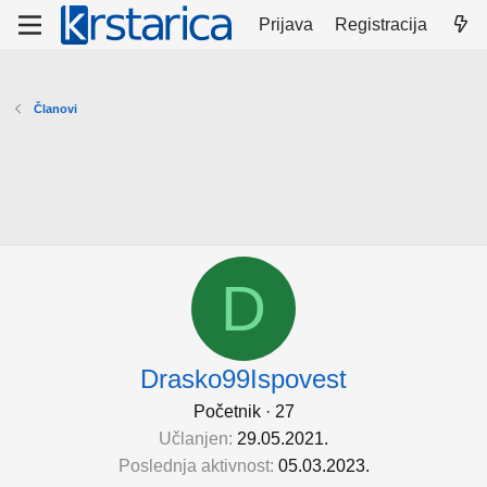
Prijava
Registracija
Članovi
D
Drasko99Ispovest
Početnik
·
27
Učlanjen
29.05.2021.
Poslednja aktivnost
05.03.2023.