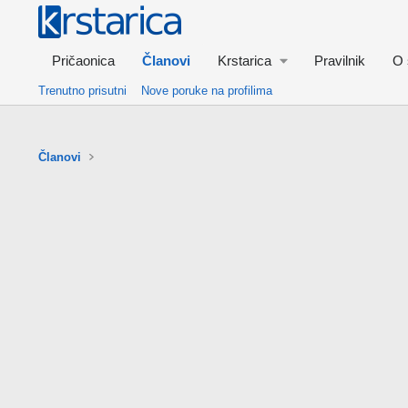
Pričaonica
Članovi
Krstarica
Pravilnik
O 
Trenutno prisutni
Nove poruke na profilima
Članovi