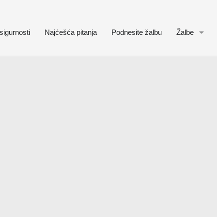
sigurnosti
Najćešća pitanja
Podnesite žalbu
Žalbe