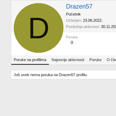
Drazen57
D
Početnik
Učlanjen
23.06.2022.
Poslednja aktivnost
30.11.20
Poruka
0
Poruke na profilima
Najnovije aktivnosti
Poruke
O čl
Još uvek nema poruka na Drazen57 profilu.