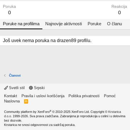
Poruka
Reakcija
0
0
Poruke na profilima
Najnovije aktivnosti
Poruke
O članu
Još uvek nema poruka na drazen89 profilu.
Članovi
Svetli stil
Srpski
Kontakt
Pravila i uslovi korišćenja
Politika privatnosti
Pomoć
Naslovna
R
S
S
®
Community platform by XenForo
© 2010-2025 XenForo Ltd.
Copyright ©
Krstarica
d.o.o.
1999-2026. Sva prava zadržana. Zabranjena je reprodukcija u celini i u delovima
bez dozvole.
Krstarica ne snosi odgovornost za sadržaj poruka.