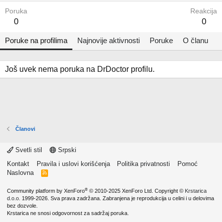
Poruka
Reakcija
0
0
Poruke na profilima
Najnovije aktivnosti
Poruke
O članu
Još uvek nema poruka na DrDoctor profilu.
Članovi
Svetli stil
Srpski
Kontakt
Pravila i uslovi korišćenja
Politika privatnosti
Pomoć
Naslovna
R
S
S
®
Community platform by XenForo
© 2010-2025 XenForo Ltd.
Copyright ©
Krstarica
d.o.o.
1999-2026. Sva prava zadržana. Zabranjena je reprodukcija u celini i u delovima
bez dozvole.
Krstarica ne snosi odgovornost za sadržaj poruka.