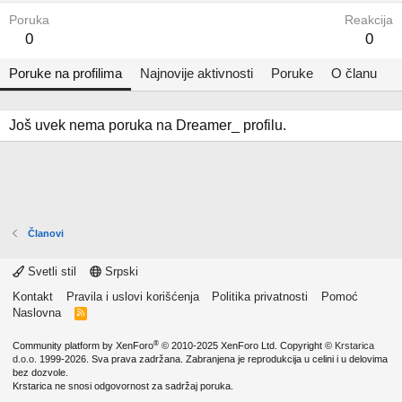
Poruka
Reakcija
0
0
Poruke na profilima
Najnovije aktivnosti
Poruke
O članu
Još uvek nema poruka na Dreamer_ profilu.
Članovi
Svetli stil
Srpski
Kontakt
Pravila i uslovi korišćenja
Politika privatnosti
Pomoć
Naslovna
R
S
S
®
Community platform by XenForo
© 2010-2025 XenForo Ltd.
Copyright ©
Krstarica
d.o.o.
1999-2026. Sva prava zadržana. Zabranjena je reprodukcija u celini i u delovima
bez dozvole.
Krstarica ne snosi odgovornost za sadržaj poruka.