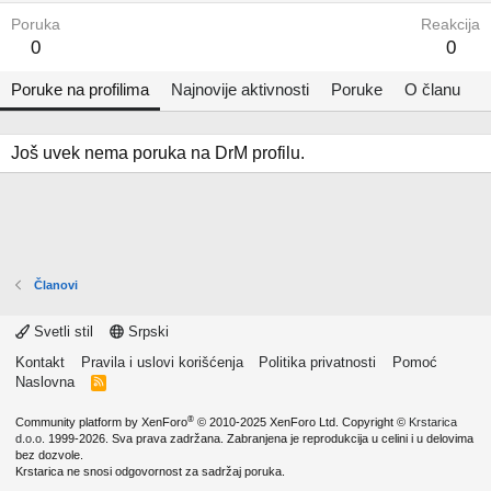
Poruka
Reakcija
0
0
Poruke na profilima
Najnovije aktivnosti
Poruke
O članu
Još uvek nema poruka na DrM profilu.
Članovi
Svetli stil
Srpski
Kontakt
Pravila i uslovi korišćenja
Politika privatnosti
Pomoć
Naslovna
R
S
S
®
Community platform by XenForo
© 2010-2025 XenForo Ltd.
Copyright ©
Krstarica
d.o.o.
1999-2026. Sva prava zadržana. Zabranjena je reprodukcija u celini i u delovima
bez dozvole.
Krstarica ne snosi odgovornost za sadržaj poruka.