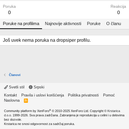
Poruka
Reakcija
0
0
Poruke na profilima
Najnovije aktivnosti
Poruke
O članu
Još uvek nema poruka na dropsiper profilu.
Članovi
Svetli stil
Srpski
Kontakt
Pravila i uslovi korišćenja
Politika privatnosti
Pomoć
Naslovna
R
S
S
®
Community platform by XenForo
© 2010-2025 XenForo Ltd.
Copyright ©
Krstarica
d.o.o.
1999-2026. Sva prava zadržana. Zabranjena je reprodukcija u celini i u delovima
bez dozvole.
Krstarica ne snosi odgovornost za sadržaj poruka.