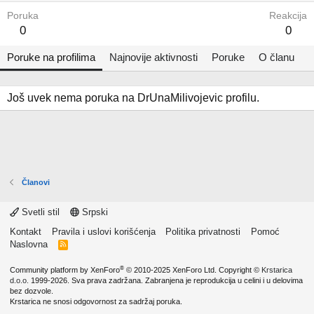
Poruka
Reakcija
0
0
Poruke na profilima
Najnovije aktivnosti
Poruke
O članu
Još uvek nema poruka na DrUnaMilivojevic profilu.
Članovi
Svetli stil
Srpski
Kontakt
Pravila i uslovi korišćenja
Politika privatnosti
Pomoć
Naslovna
R
S
S
®
Community platform by XenForo
© 2010-2025 XenForo Ltd.
Copyright ©
Krstarica
d.o.o.
1999-2026. Sva prava zadržana. Zabranjena je reprodukcija u celini i u delovima
bez dozvole.
Krstarica ne snosi odgovornost za sadržaj poruka.