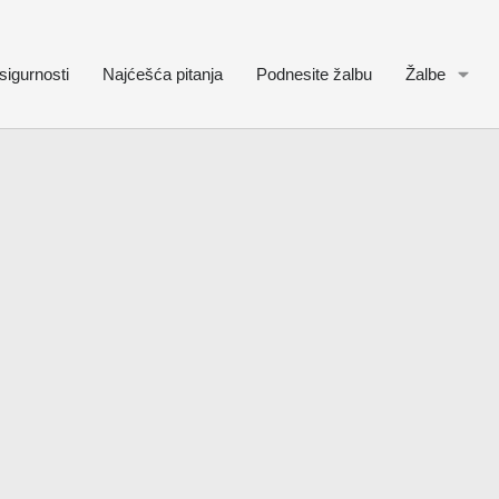
sigurnosti
Najćešća pitanja
Podnesite žalbu
Žalbe