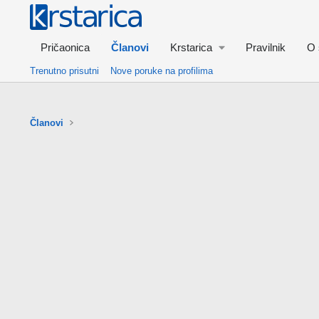
Pričaonica
Članovi
Krstarica
Pravilnik
O 
Trenutno prisutni
Nove poruke na profilima
Članovi