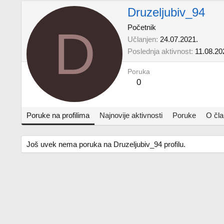
Druzeljubiv_94
D
Početnik
Učlanjen
24.07.2021.
Poslednja aktivnost
11.08.20
Poruka
0
Poruke na profilima
Najnovije aktivnosti
Poruke
O čl
Još uvek nema poruka na Druzeljubiv_94 profilu.