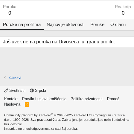
Poruka
Reakcija
0
0
Poruke na profilima
Najnovije aktivnosti
Poruke
O članu
Još uvek nema poruka na Drvoseca_u_gradu profilu.
Članovi
Svetli stil
Srpski
Kontakt
Pravila i uslovi korišćenja
Politika privatnosti
Pomoć
Naslovna
R
S
S
®
Community platform by XenForo
© 2010-2025 XenForo Ltd.
Copyright ©
Krstarica
d.o.o.
1999-2026. Sva prava zadržana. Zabranjena je reprodukcija u celini i u delovima
bez dozvole.
Krstarica ne snosi odgovornost za sadržaj poruka.