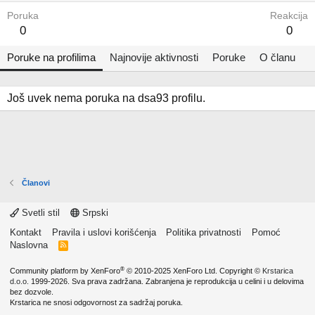
Poruka
Reakcija
0
0
Poruke na profilima
Najnovije aktivnosti
Poruke
O članu
Još uvek nema poruka na dsa93 profilu.
Članovi
Svetli stil
Srpski
Kontakt
Pravila i uslovi korišćenja
Politika privatnosti
Pomoć
Naslovna
R
S
S
®
Community platform by XenForo
© 2010-2025 XenForo Ltd.
Copyright ©
Krstarica
d.o.o.
1999-2026. Sva prava zadržana. Zabranjena je reprodukcija u celini i u delovima
bez dozvole.
Krstarica ne snosi odgovornost za sadržaj poruka.