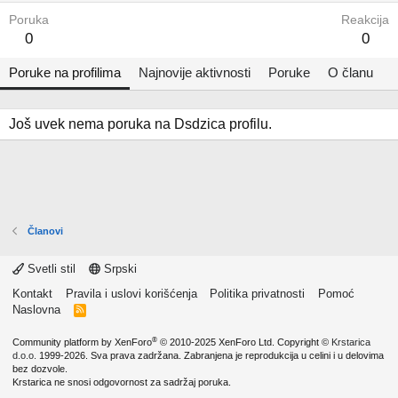
Poruka
Reakcija
0
0
Poruke na profilima
Najnovije aktivnosti
Poruke
O članu
Još uvek nema poruka na Dsdzica profilu.
Članovi
Svetli stil
Srpski
Kontakt
Pravila i uslovi korišćenja
Politika privatnosti
Pomoć
Naslovna
R
S
S
®
Community platform by XenForo
© 2010-2025 XenForo Ltd.
Copyright ©
Krstarica
d.o.o.
1999-2026. Sva prava zadržana. Zabranjena je reprodukcija u celini i u delovima
bez dozvole.
Krstarica ne snosi odgovornost za sadržaj poruka.