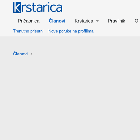
Pričaonica
Članovi
Krstarica
Pravilnik
O 
Trenutno prisutni
Nove poruke na profilima
Članovi