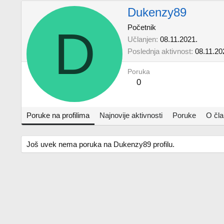
Dukenzy89
D
Početnik
Učlanjen
08.11.2021.
Poslednja aktivnost
08.11.20
Poruka
0
Poruke na profilima
Najnovije aktivnosti
Poruke
O čl
Još uvek nema poruka na Dukenzy89 profilu.