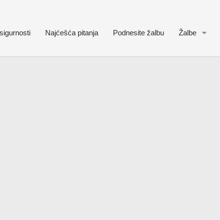
sigurnosti
Najćešća pitanja
Podnesite žalbu
Žalbe