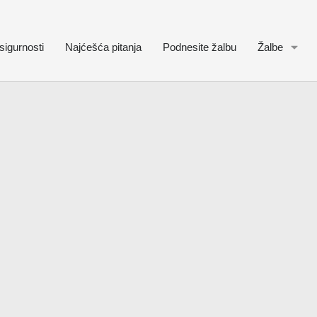
sigurnosti
Najćešća pitanja
Podnesite žalbu
Žalbe