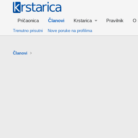
Pričaonica
Članovi
Krstarica
Pravilnik
O 
Trenutno prisutni
Nove poruke na profilima
Članovi