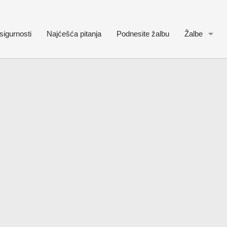
sigurnosti
Najćešća pitanja
Podnesite žalbu
Žalbe