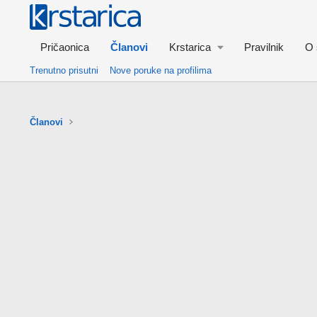
Pričaonica
Članovi
Krstarica
Pravilnik
O 
Trenutno prisutni
Nove poruke na profilima
Članovi