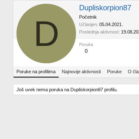
Dupliskorpion87
D
Početnik
Učlanjen
05.04.2021.
Poslednja aktivnost
19.08.20
Poruka
0
Poruke na profilima
Najnovije aktivnosti
Poruke
O čl
Još uvek nema poruka na Dupliskorpion87 profilu.