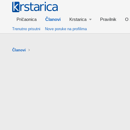
Pričaonica
Članovi
Krstarica
Pravilnik
O 
Trenutno prisutni
Nove poruke na profilima
Članovi