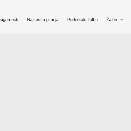
sigurnosti
Najćešća pitanja
Podnesite žalbu
Žalbe