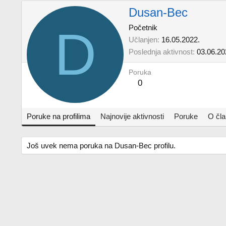
Dusan-Bec
D
Početnik
Učlanjen
16.05.2022.
Poslednja aktivnost
03.06.20
Poruka
0
Poruke na profilima
Najnovije aktivnosti
Poruke
O čl
Još uvek nema poruka na Dusan-Bec profilu.