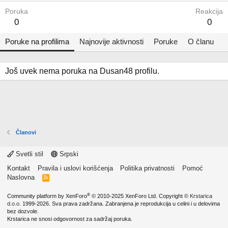
Poruka
Reakcija
0
0
Poruke na profilima
Najnovije aktivnosti
Poruke
O članu
Još uvek nema poruka na Dusan48 profilu.
Članovi
Svetli stil
Srpski
Kontakt
Pravila i uslovi korišćenja
Politika privatnosti
Pomoć
Naslovna
R
S
S
®
Community platform by XenForo
© 2010-2025 XenForo Ltd.
Copyright ©
Krstarica
d.o.o.
1999-2026. Sva prava zadržana. Zabranjena je reprodukcija u celini i u delovima
bez dozvole.
Krstarica ne snosi odgovornost za sadržaj poruka.