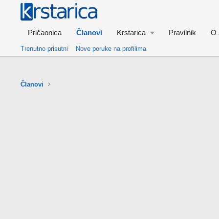
Pričaonica
Članovi
Krstarica
Pravilnik
O 
Trenutno prisutni
Nove poruke na profilima
Članovi