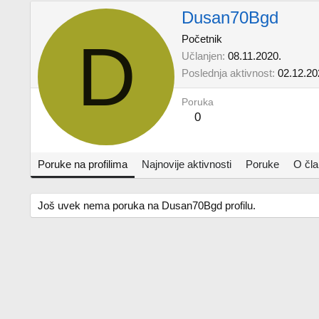
Dusan70Bgd
D
Početnik
Učlanjen
08.11.2020.
Poslednja aktivnost
02.12.20
Poruka
0
Poruke na profilima
Najnovije aktivnosti
Poruke
O čl
Još uvek nema poruka na Dusan70Bgd profilu.