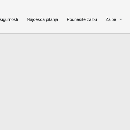
sigurnosti
Najćešća pitanja
Podnesite žalbu
Žalbe