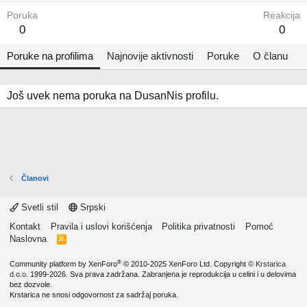
Poruka
Reakcija
0
0
Poruke na profilima
Najnovije aktivnosti
Poruke
O članu
Još uvek nema poruka na DusanNis profilu.
Članovi
Svetli stil
Srpski
Kontakt
Pravila i uslovi korišćenja
Politika privatnosti
Pomoć
Naslovna
R
S
S
®
Community platform by XenForo
© 2010-2025 XenForo Ltd.
Copyright ©
Krstarica
d.o.o.
1999-2026. Sva prava zadržana. Zabranjena je reprodukcija u celini i u delovima
bez dozvole.
Krstarica ne snosi odgovornost za sadržaj poruka.