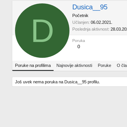
Dusica__95
D
Početnik
Učlanjen
06.02.2021.
Poslednja aktivnost
28.03.20
Poruka
0
Poruke na profilima
Najnovije aktivnosti
Poruke
O čl
Još uvek nema poruka na Dusica__95 profilu.