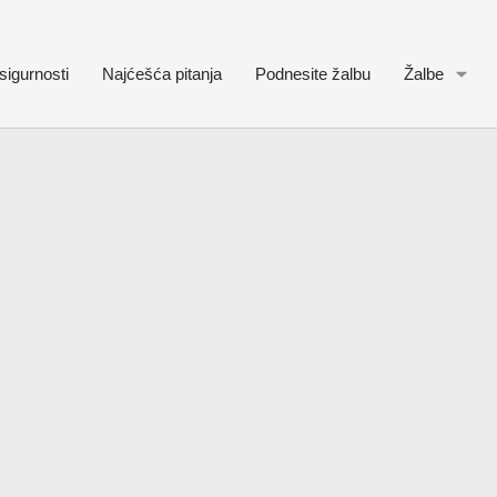
sigurnosti
Najćešća pitanja
Podnesite žalbu
Žalbe