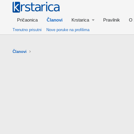
Pričaonica
Članovi
Krstarica
Pravilnik
O 
Trenutno prisutni
Nove poruke na profilima
Članovi