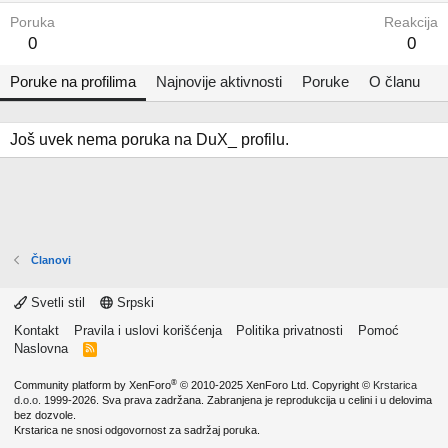
Poruka
Reakcija
0
0
Poruke na profilima
Najnovije aktivnosti
Poruke
O članu
Još uvek nema poruka na DuX_ profilu.
Članovi
Svetli stil
Srpski
Kontakt
Pravila i uslovi korišćenja
Politika privatnosti
Pomoć
Naslovna
R
S
S
®
Community platform by XenForo
© 2010-2025 XenForo Ltd.
Copyright ©
Krstarica
d.o.o.
1999-2026. Sva prava zadržana. Zabranjena je reprodukcija u celini i u delovima
bez dozvole.
Krstarica ne snosi odgovornost za sadržaj poruka.