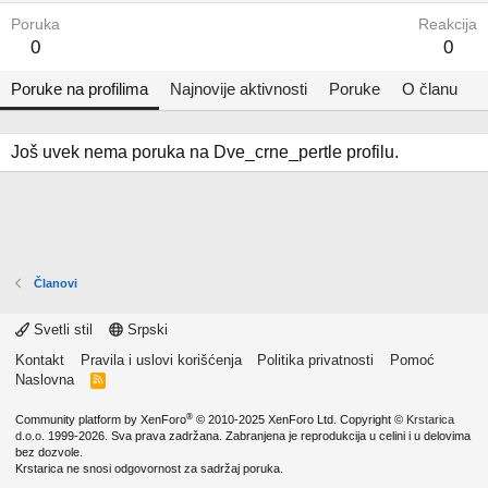
Poruka
Reakcija
0
0
Poruke na profilima
Najnovije aktivnosti
Poruke
O članu
Još uvek nema poruka na Dve_crne_pertle profilu.
Članovi
Svetli stil
Srpski
Kontakt
Pravila i uslovi korišćenja
Politika privatnosti
Pomoć
Naslovna
R
S
S
®
Community platform by XenForo
© 2010-2025 XenForo Ltd.
Copyright ©
Krstarica
d.o.o.
1999-2026. Sva prava zadržana. Zabranjena je reprodukcija u celini i u delovima
bez dozvole.
Krstarica ne snosi odgovornost za sadržaj poruka.