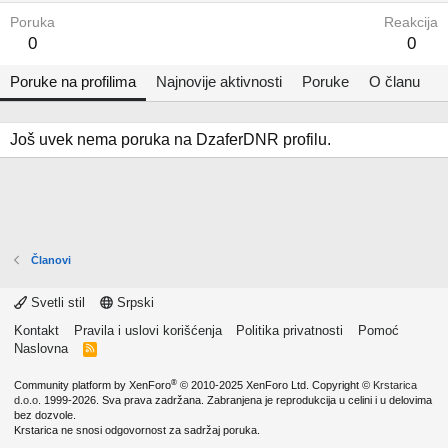
Poruka
Reakcija
0
0
Poruke na profilima
Najnovije aktivnosti
Poruke
O članu
Još uvek nema poruka na DzaferDNR profilu.
Članovi
Svetli stil
Srpski
Kontakt
Pravila i uslovi korišćenja
Politika privatnosti
Pomoć
Naslovna
R
S
S
®
Community platform by XenForo
© 2010-2025 XenForo Ltd.
Copyright ©
Krstarica
d.o.o.
1999-2026. Sva prava zadržana. Zabranjena je reprodukcija u celini i u delovima
bez dozvole.
Krstarica ne snosi odgovornost za sadržaj poruka.