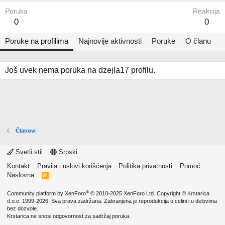
Poruka
Reakcija
0
0
Poruke na profilima
Najnovije aktivnosti
Poruke
O članu
Još uvek nema poruka na dzejla17 profilu.
Članovi
Svetli stil
Srpski
Kontakt
Pravila i uslovi korišćenja
Politika privatnosti
Pomoć
Naslovna
R
S
S
®
Community platform by XenForo
© 2010-2025 XenForo Ltd.
Copyright ©
Krstarica
d.o.o.
1999-2026. Sva prava zadržana. Zabranjena je reprodukcija u celini i u delovima
bez dozvole.
Krstarica ne snosi odgovornost za sadržaj poruka.