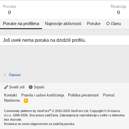
Poruka
Reakcija
0
0
Poruke na profilima
Najnovije aktivnosti
Poruke
O članu
Još uvek nema poruka na dzidzili profilu.
Članovi
Svetli stil
Srpski
Kontakt
Pravila i uslovi korišćenja
Politika privatnosti
Pomoć
Naslovna
R
S
S
®
Community platform by XenForo
© 2010-2025 XenForo Ltd.
Copyright ©
Krstarica
d.o.o.
1999-2026. Sva prava zadržana. Zabranjena je reprodukcija u celini i u delovima
bez dozvole.
Krstarica ne snosi odgovornost za sadržaj poruka.