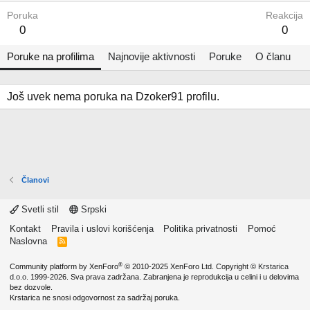
Poruka
Reakcija
0
0
Poruke na profilima
Najnovije aktivnosti
Poruke
O članu
Još uvek nema poruka na Dzoker91 profilu.
Članovi
Svetli stil
Srpski
Kontakt
Pravila i uslovi korišćenja
Politika privatnosti
Pomoć
Naslovna
R
S
S
®
Community platform by XenForo
© 2010-2025 XenForo Ltd.
Copyright ©
Krstarica
d.o.o.
1999-2026. Sva prava zadržana. Zabranjena je reprodukcija u celini i u delovima
bez dozvole.
Krstarica ne snosi odgovornost za sadržaj poruka.