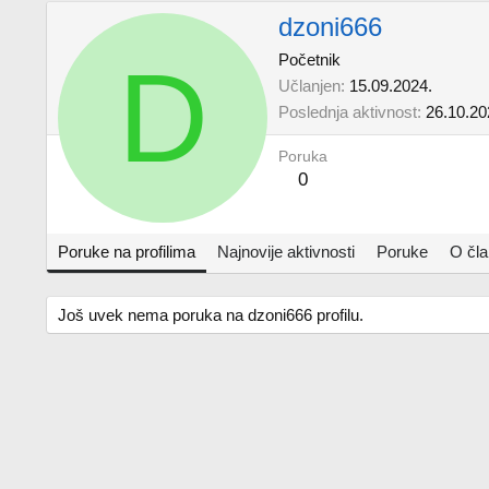
dzoni666
D
Početnik
Učlanjen
15.09.2024.
Poslednja aktivnost
26.10.20
Poruka
0
Poruke na profilima
Najnovije aktivnosti
Poruke
O čl
Još uvek nema poruka na dzoni666 profilu.