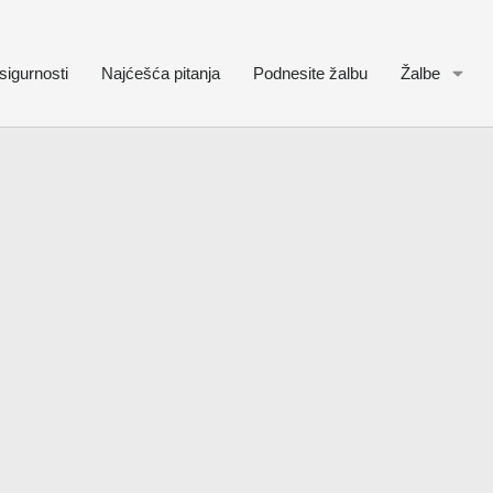
sigurnosti
Najćešća pitanja
Podnesite žalbu
Žalbe