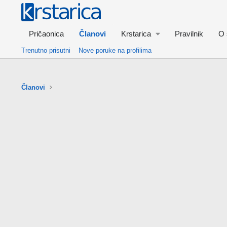
Pričaonica
Članovi
Krstarica
Pravilnik
O 
Trenutno prisutni
Nove poruke na profilima
Članovi