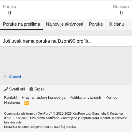
Poruka
Reakcija
0
0
Poruke na profilima
Najnovije aktivnosti
Poruke
O članu
Još uvek nema poruka na Dzoni90 profilu.
Članovi
Svetli stil
Srpski
Kontakt
Pravila i uslovi korišćenja
Politika privatnosti
Pomoć
Naslovna
R
S
S
®
Community platform by XenForo
© 2010-2025 XenForo Ltd.
Copyright ©
Krstarica
d.o.o.
1999-2026. Sva prava zadržana. Zabranjena je reprodukcija u celini i u delovima
bez dozvole.
Krstarica ne snosi odgovornost za sadržaj poruka.