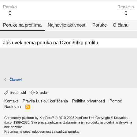
Poruka
Reakcija
0
0
Poruke na profilima
Najnovije aktivnosti
Poruke
O članu
Još uvek nema poruka na Dzoni94kg profilu.
Članovi
Svetli stil
Srpski
Kontakt
Pravila i uslovi korišćenja
Politika privatnosti
Pomoć
Naslovna
R
S
S
®
Community platform by XenForo
© 2010-2025 XenForo Ltd.
Copyright ©
Krstarica
d.o.o.
1999-2026. Sva prava zadržana. Zabranjena je reprodukcija u celini i u delovima
bez dozvole.
Krstarica ne snosi odgovornost za sadržaj poruka.