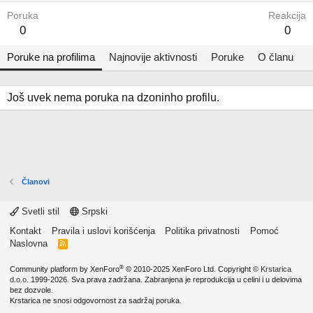
Poruka
Reakcija
0
0
Poruke na profilima
Najnovije aktivnosti
Poruke
O članu
Još uvek nema poruka na dzoninho profilu.
Članovi
Svetli stil
Srpski
Kontakt
Pravila i uslovi korišćenja
Politika privatnosti
Pomoć
Naslovna
R
S
S
®
Community platform by XenForo
© 2010-2025 XenForo Ltd.
Copyright ©
Krstarica
d.o.o.
1999-2026. Sva prava zadržana. Zabranjena je reprodukcija u celini i u delovima
bez dozvole.
Krstarica ne snosi odgovornost za sadržaj poruka.