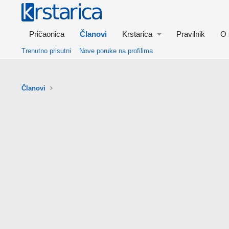
Pričaonica
Članovi
Krstarica
Pravilnik
O 
Trenutno prisutni
Nove poruke na profilima
Članovi