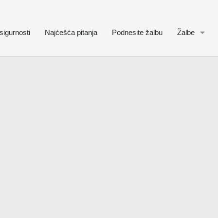
sigurnosti
Najćešća pitanja
Podnesite žalbu
Žalbe