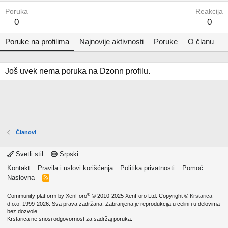
Poruka
Reakcija
0
0
Poruke na profilima
Najnovije aktivnosti
Poruke
O članu
Još uvek nema poruka na Dzonn profilu.
Članovi
Svetli stil
Srpski
Kontakt
Pravila i uslovi korišćenja
Politika privatnosti
Pomoć
Naslovna
R
S
S
®
Community platform by XenForo
© 2010-2025 XenForo Ltd.
Copyright ©
Krstarica
d.o.o.
1999-2026. Sva prava zadržana. Zabranjena je reprodukcija u celini i u delovima
bez dozvole.
Krstarica ne snosi odgovornost za sadržaj poruka.