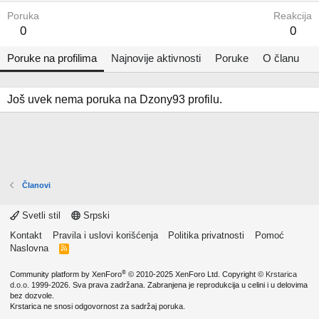
Poruka
Reakcija
0
0
Poruke na profilima
Najnovije aktivnosti
Poruke
O članu
Još uvek nema poruka na Dzony93 profilu.
Članovi
Svetli stil
Srpski
Kontakt
Pravila i uslovi korišćenja
Politika privatnosti
Pomoć
Naslovna
R
S
S
®
Community platform by XenForo
© 2010-2025 XenForo Ltd.
Copyright ©
Krstarica
d.o.o.
1999-2026. Sva prava zadržana. Zabranjena je reprodukcija u celini i u delovima
bez dozvole.
Krstarica ne snosi odgovornost za sadržaj poruka.