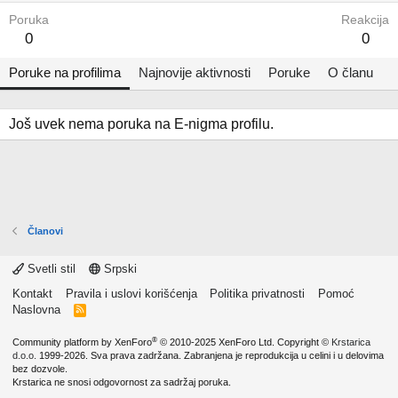
Poruka
Reakcija
0
0
Poruke na profilima
Najnovije aktivnosti
Poruke
O članu
Još uvek nema poruka na E-nigma profilu.
Članovi
Svetli stil
Srpski
Kontakt
Pravila i uslovi korišćenja
Politika privatnosti
Pomoć
Naslovna
R
S
S
®
Community platform by XenForo
© 2010-2025 XenForo Ltd.
Copyright ©
Krstarica
d.o.o.
1999-2026. Sva prava zadržana. Zabranjena je reprodukcija u celini i u delovima
bez dozvole.
Krstarica ne snosi odgovornost za sadržaj poruka.