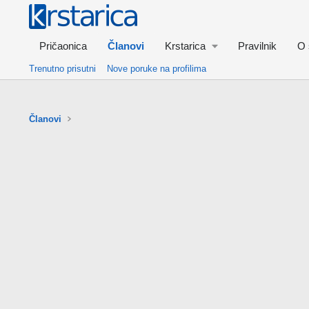
Pričaonica
Članovi
Krstarica
Pravilnik
O 
Trenutno prisutni
Nove poruke na profilima
Članovi