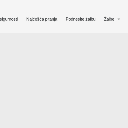
sigurnosti
Najćešća pitanja
Podnesite žalbu
Žalbe