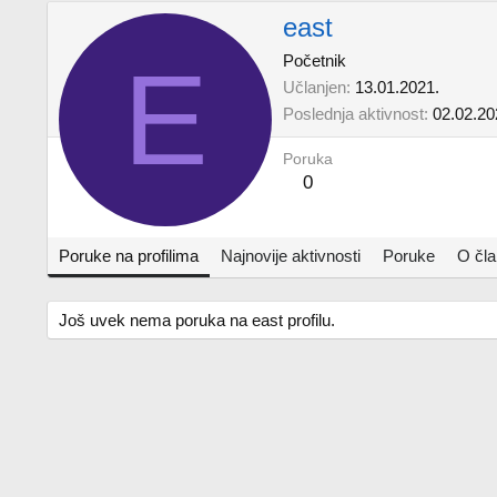
east
E
Početnik
Učlanjen
13.01.2021.
Poslednja aktivnost
02.02.20
Poruka
0
Poruke na profilima
Najnovije aktivnosti
Poruke
O čl
Još uvek nema poruka na east profilu.