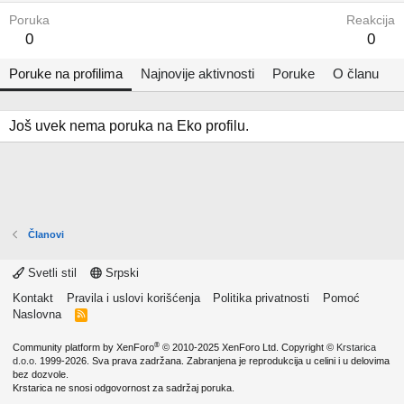
Poruka
Reakcija
0
0
Poruke na profilima
Najnovije aktivnosti
Poruke
O članu
Još uvek nema poruka na Eko profilu.
Članovi
Svetli stil
Srpski
Kontakt
Pravila i uslovi korišćenja
Politika privatnosti
Pomoć
Naslovna
R
S
S
®
Community platform by XenForo
© 2010-2025 XenForo Ltd.
Copyright ©
Krstarica
d.o.o.
1999-2026. Sva prava zadržana. Zabranjena je reprodukcija u celini i u delovima
bez dozvole.
Krstarica ne snosi odgovornost za sadržaj poruka.